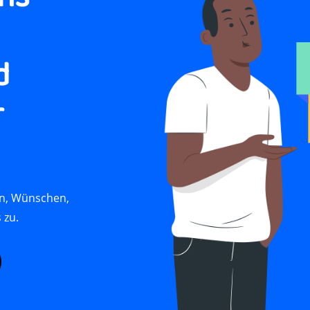
d
r
en, Wünschen,
 zu.