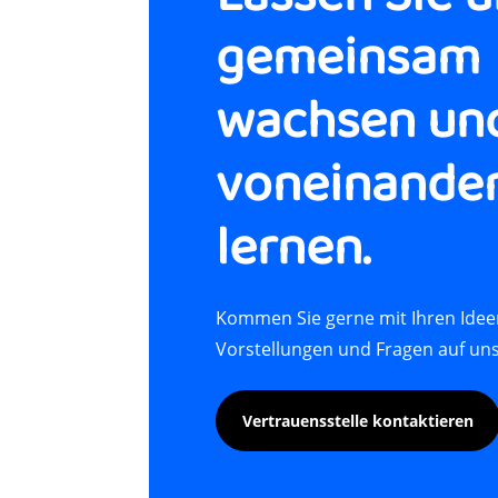
gemeinsam
wachsen un
voneinande
lernen.
Kommen Sie gerne mit Ihren Ide
Vorstellungen und Fragen auf uns
Vertrauensstelle kontaktieren