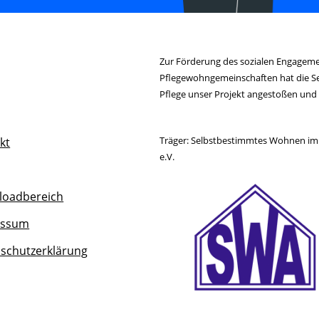
Zur Förderung des sozialen Engagem
Pflegewohngemeinschaften hat die S
Pflege unser Projekt angestoßen und
Träger: Selbstbestimmtes Wohnen im 
kt
e.V.
oadbereich
essum
schutzerklärung