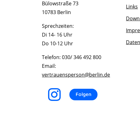
Bülowstraße 73
Links
10783 Berlin
Downl
Sprechzeiten:
Impr
Di 14- 16 Uhr
Daten
Do 10-12 Uhr
Telefon: 030/ 346 492 800
Email:
vertrauensperson@berlin.de
Folgen
Cookie Consent Banner von Real Cookie Banner