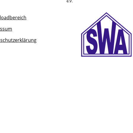
e.V.
oadbereich
essum
schutzerklärung