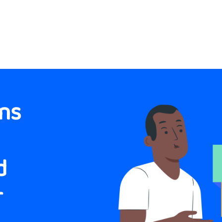
uns
d
r